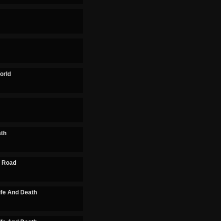
orld
ath
e Road
ife And Death