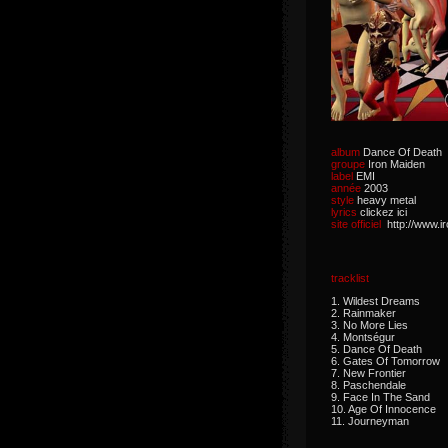
album
Dance Of Death
groupe
Iron Maiden
label
EMI
année
2003
style
heavy metal
lyrics
clickez ici
site officiel
http://www.
tracklist
1. Wildest Dreams
2. Rainmaker
3. No More Lies
4. Montségur
5. Dance Of Death
6. Gates Of Tomorrow
7. New Frontier
8. Paschendale
9. Face In The Sand
10. Age Of Innocence
11. Journeyman