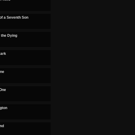
of a Seventh Son
 the Dying
Dark
One
 One
ngton
and