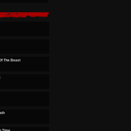
f The Beast
d
ath
n Time