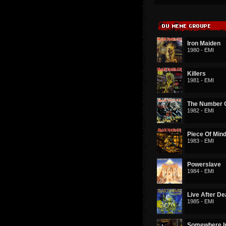
Iron Maiden
1980 - EMI
Killers
1981 - EMI
The Number O
1982 - EMI
Piece Of Min
1983 - EMI
Powerslave
1984 - EMI
Live After De
1985 - EMI
Somewhere I