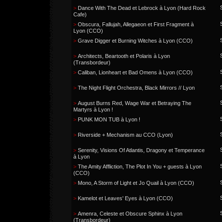
>
Dance With The Dead et Lebrock à Lyon (Hard Rock
Cafe)
>
Obscura, Fallujah, Allegaeon et First Fragment à
Lyon (CCO)
>
Grave Digger et Burning Witches à Lyon (CCO)
>
Architects, Beartooth et Polaris à Lyon
(Transbordeur)
>
Caliban, Lionheart et Bad Omens à Lyon (CCO)
>
The Night Flight Orchestra, Black Mirrors // Lyon
>
August Burns Red, Wage War et Betraying The
Martyrs à Lyon !
>
PUNK MON TUB à Lyon !
>
Riverside + Mechanism au CCO (Lyon)
>
Serenity, Visions Of Atlantis, Dragony et Temperance
à Lyon
>
The Amity Affliction, The Plot In You + guests à Lyon
(CCO)
>
Mono, A Storm of Light et Jo Quail à Lyon (CCO)
>
Kamelot et Leaves' Eyes à Lyon (CCO)
>
Amenra, Celeste et Obscure Sphinx à Lyon
(Transbordeur)