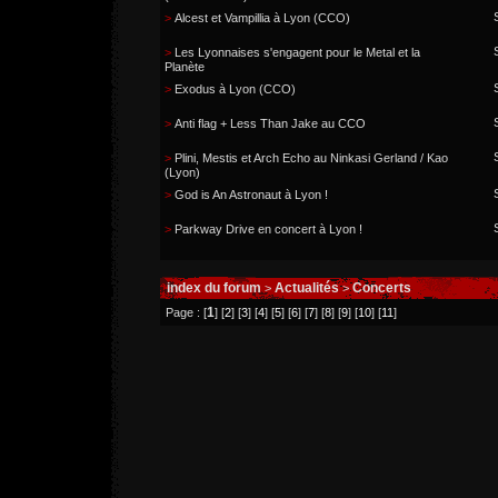
>
Alcest et Vampillia à Lyon (CCO)
>
Les Lyonnaises s'engagent pour le Metal et la
Planète
>
Exodus à Lyon (CCO)
>
Anti flag + Less Than Jake au CCO
>
Plini, Mestis et Arch Echo au Ninkasi Gerland / Kao
(Lyon)
>
God is An Astronaut à Lyon !
>
Parkway Drive en concert à Lyon !
index du forum
Actualités
Concerts
>
>
1
Page : [
] [
2
] [
3
] [
4
] [
5
] [
6
] [
7
] [
8
] [
9
] [
10
] [
11
]