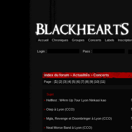
Accueil
Chroniques
Groupes
Concerts
Labels
Inscripti
Login :
Pass :
index du forum
Actualités
Concerts
>
>
1
Page : [
] [
2
] [
3
] [
4
] [
5
] [
6
] [
7
] [
8
] [
9
] [
10
] [
11
]
Sujet
>
Hellfest : W4rm Up 7our Lyon Ninkasi kao
>
Otep à Lyon (CCO)
>
Mgla, Revenge et Doombringer à Lyon (CCO)
>
Neal Morse Band à Lyon (CCO)