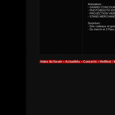
Animations :
- GRAND CONCOURS D
- PHOTOBOOTH INTE
- PROJECTION VIDE
- STAND MERCHAND
Surprises :
- Des cadeaux et goodi
- Du merch et 3 Pass 
Index du forum
Actualités
Concerts
Hellfest 
>
>
>