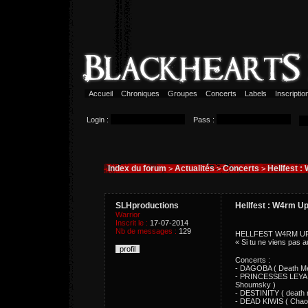
Accueil
Chroniques
Groupes
Concerts
Labels
Inscripti
Login :
Pass :
Index du forum
Actualités
Concerts
Hellfest 
>
>
>
SLHproductions
Hellfest : W4rm U
Warrior
Inscrit le :
17-07-2014
Nb de messages :
129
HELLFEST W4RM UP 
« Si tu ne viens pas au
profil
Concerts :
- DAGOBA ( Death Meta
- PRINCESSES LEYA ( 
Shoumsky )
- DESTINITY ( death 
- DEAD KIWIS ( Chaoti