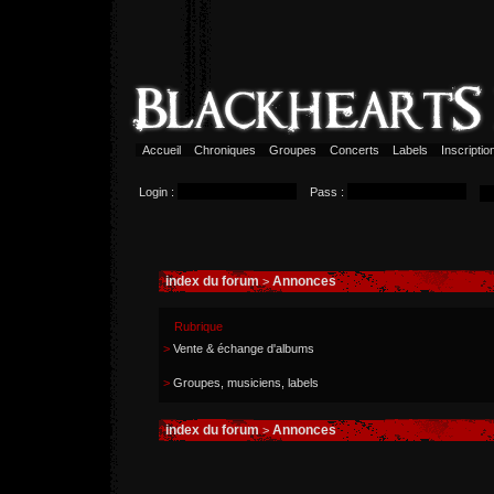
Accueil
Chroniques
Groupes
Concerts
Labels
Inscripti
Login :
Pass :
index du forum
Annonces
>
Rubrique
>
Vente & échange d'albums
>
Groupes, musiciens, labels
index du forum
Annonces
>