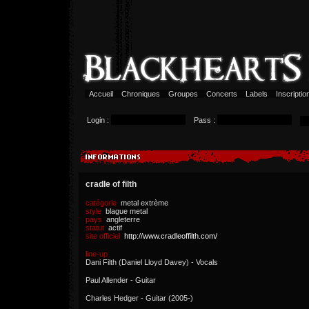
Accueil
Chroniques
Groupes
Concerts
Labels
Inscripti
Login :
Pass :
cradle of filth
catégorie
metal extrème
style
blague metal
pays
angleterre
statut
actif
site officiel
http://www.cradleoffilth.com/
line-up
Dani Filth (Daniel Lloyd Davey) - Vocals
Paul Allender - Guitar
Charles Hedger - Guitar (2005-)