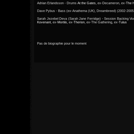
Adrian Erlandsson - Drums
At the Gates
, ex-Decameron, ex-
The 
Dave Pybus - Bass (ex-Anathema (UK), Dreambreed) (2002-2005,
Sarah Jezebel Deva (Sarah Jane Ferridge) - Session Backing Vo
Kovenant
, ex-
Mortiis
, ex-
Therion
, ex-The Gathering, ex-
Tulus
Pas de biographie pour le moment