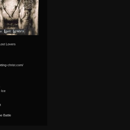
Lost Lovers
otting-christ.com/
r
 Ice
t
he Battle