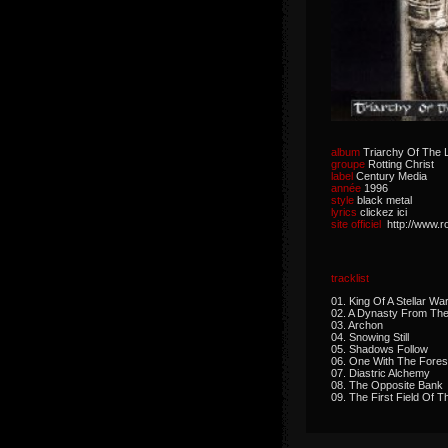
album
Triarchy Of The 
groupe
Rotting Christ
label
Century Media
année
1996
style
black metal
lyrics
clickez ici
site officiel
http://www.r
tracklist
01. King Of A Stellar Wa
02. A Dynasty From The
03. Archon
04. Snowing Still
05. Shadows Follow
06. One With The Fores
07. Diastric Alchemy
08. The Opposite Bank
09. The First Field Of T