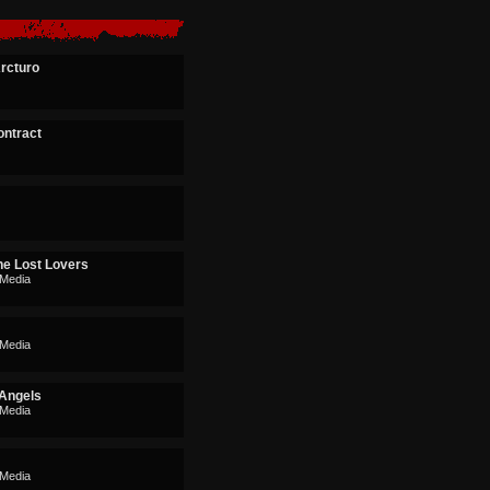
rcturo
ontract
he Lost Lovers
 Media
m
 Media
 Angels
 Media
 Media