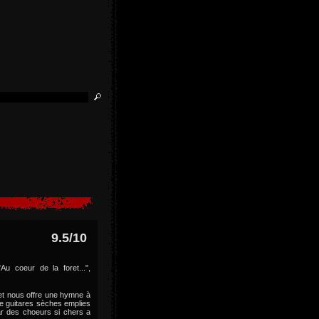
9.5/10
u coeur de la foret...",
 et nous offre une hymne à
de guitares sèches emplies
ar des choeurs si chers a