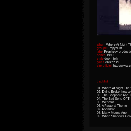
album
Where At Night T
groupe
Empyrium
label
Prophecy producti
année
1999
style
doom folk
lyrics
clickez ici
site officiel
http://www.
tracklist
01. Where At Night Th
02. Dying Brokenhearte
03. The Shepherd And 
04. The Sad Song Of T
05. Wehmut
06. A Pastoral Theme
07. Abendrot
08. Many Moons Ago...
09. When Shadows Grow