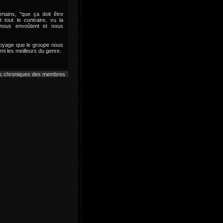
rtains, "que ça doit être
 tout le contraire, vu la
i nous envoûtent et nous
voyage que le groupe nous
mi les meilleurs du genre.
es chroniques des membres