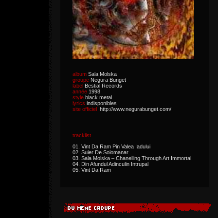
album
Sala Molska
groupe
Negura Bunget
label
Bestial Records
année
1998
style
black metal
lyrics
indisponibles
site officiel
http://www.negurabunget.com/
tracklist
01. Vint Da Ram Pin Valea Iadului
02. Suier De Solomanar
03. Sala Molska – Chanelling Through Art Immortal
04. Din Afundul Adinculin Intrupal
05. Vint Da Ram