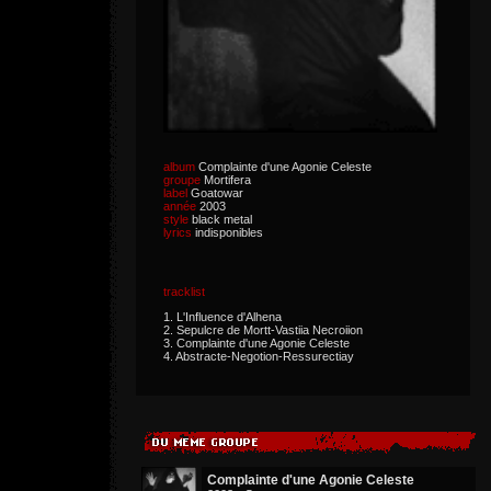
album
Complainte d'une Agonie Celeste
groupe
Mortifera
label
Goatowar
année
2003
style
black metal
lyrics
indisponibles
tracklist
1. L'Influence d'Alhena
2. Sepulcre de Mortt-Vastiia Necroiion
3. Complainte d'une Agonie Celeste
4. Abstracte-Negotion-Ressurectiay
Complainte d'une Agonie Celeste