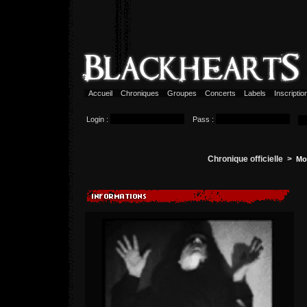
Accueil
Chroniques
Groupes
Concerts
Labels
Inscripti
Login :
Pass :
Chronique officielle >
Mor