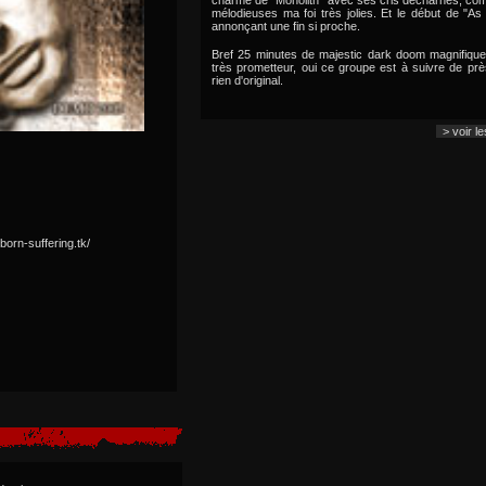
charme de "Monolith" avec ses cris décharnés, com
mélodieuses ma foi très jolies. Et le début de "
annonçant une fin si proche.
Bref 25 minutes de majestic dark doom magnifique
très prometteur, oui ce groupe est à suivre de pr
rien d'original.
> voir l
born-suffering.tk/