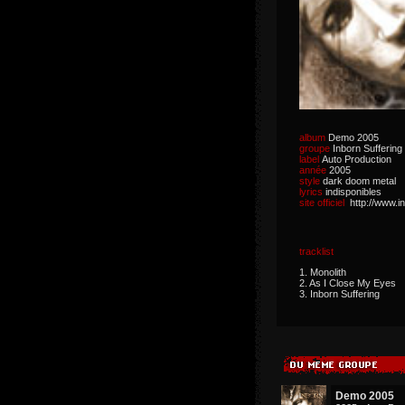
album
Demo 2005
groupe
Inborn Suffering
label
Auto Production
année
2005
style
dark doom metal
lyrics
indisponibles
site officiel
http://www.in
tracklist
1. Monolith
2. As I Close My Eyes
3. Inborn Suffering
Demo 2005