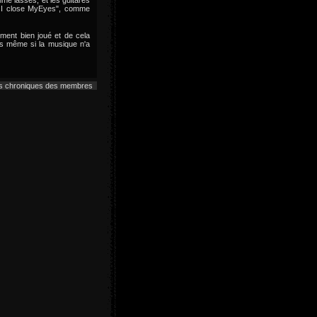
me lassés, et les guitares
As I close MyEyes", comme
ment bien joué et de cela
ès même si la musique n'a
es chroniques des membres