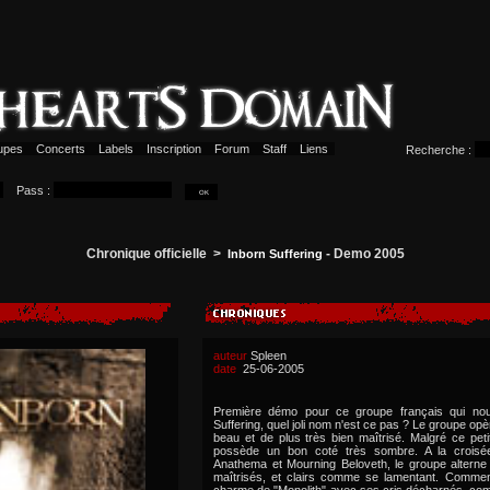
upes
Concerts
Labels
Inscription
Forum
Staff
Liens
Recherche :
Pass :
Chronique officielle >
- Demo 2005
Inborn Suffering
auteur
Spleen
date
25-06-2005
Première démo pour ce groupe français qui nou
Suffering, quel joli nom n'est ce pas ? Le groupe op
beau et de plus très bien maîtrisé. Malgré ce peti
possède un bon coté très sombre. A la croisé
Anathema et Mourning Beloveth, le groupe alterne
maîtrisés, et clairs comme se lamentant. Comme