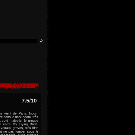
7.5/10
s vient de Paris. Inborn
ère dans le dark doom, très
t coté majestic, le groupe
e entre My Dying Bride,
 vocaux graves, très bien
nt ne pas tomber sous le