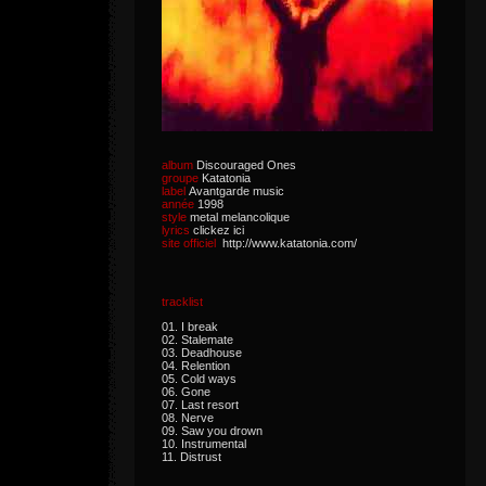
album
Discouraged Ones
groupe
Katatonia
label
Avantgarde music
année
1998
style
metal melancolique
lyrics
clickez ici
site officiel
http://www.katatonia.com/
tracklist
01. I break
02. Stalemate
03. Deadhouse
04. Relention
05. Cold ways
06. Gone
07. Last resort
08. Nerve
09. Saw you drown
10. Instrumental
11. Distrust