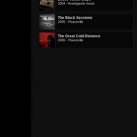
2004 - Avantgarde music
The Black Sessions
2005 - Peaceville
The Great Cold Distance
2006 - Peaceville