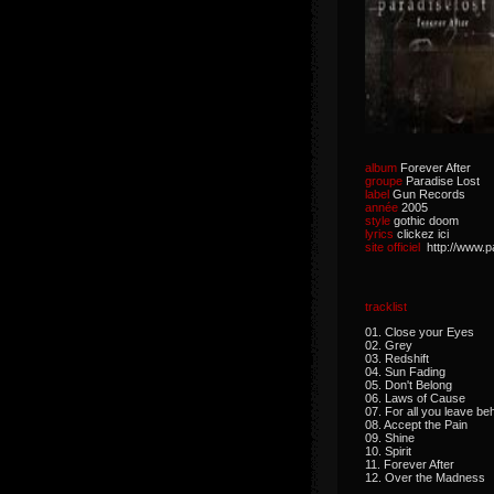
album
Forever After
groupe
Paradise Lost
label
Gun Records
année
2005
style
gothic doom
lyrics
clickez ici
site officiel
http://www.p
tracklist
01. Close your Eyes
02. Grey
03. Redshift
04. Sun Fading
05. Don't Belong
06. Laws of Cause
07. For all you leave be
08. Accept the Pain
09. Shine
10. Spirit
11. Forever After
12. Over the Madness