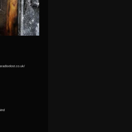
aradiselost.co.uk/
hind