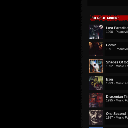
Lost Paradis
1990 - Peacevil
Gothic
1991 - Peacevil
Shades Of G
1992 - Music Fo
Icon
1993 - Music Fo
Draconian T
1995 - Music Fo
One Second
1997 - Music Fo