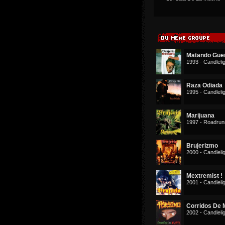
Matando Güe
1993 - Candleli
Raza Odiada
1995 - Candleli
Marijuana
1997 - Roadrun
Brujerizmo
2000 - Candleli
Mextremist !
2001 - Candleli
Corridos De 
2002 - Candleli