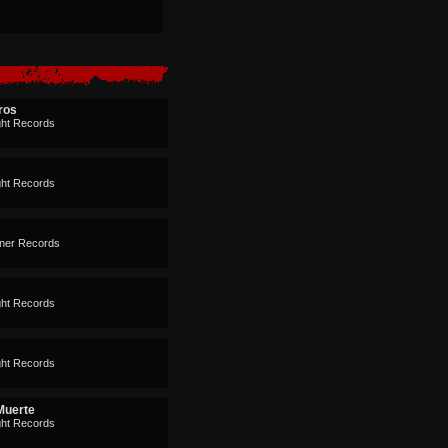
ros
ght Records
ght Records
ner Records
ght Records
ght Records
Muerte
ght Records