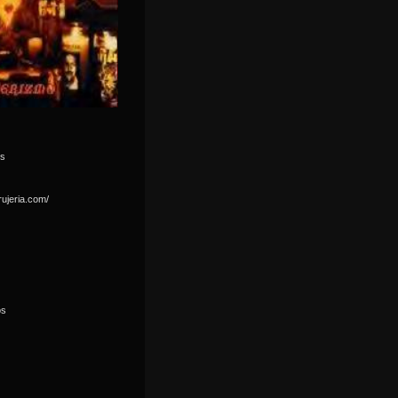
ds
rujeria.com/
os