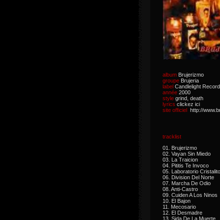
album
Brujerizmo
groupe
Brujeria
label
Candlelight Recor
année
2000
style
grind, death
lyrics
clickez ici
site officiel
http://www.b
tracklist
01. Brujerizmo
02. Vayan Sin Miedo
03. La Traicion
04. Pititis Te Invoco
05. Laboratorio Cristalit
06. Division Del Norte
07. Marcha De Odio
08. Anti-Castro
09. Cuiden A Los Ninos
10. El Bajon
11. Mecosario
12. El Desmadre
13. Sida De La Muerte