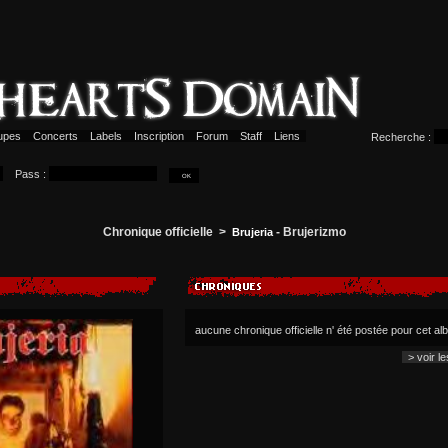
upes
Concerts
Labels
Inscription
Forum
Staff
Liens
Recherche :
Pass :
Chronique officielle >
- Brujerizmo
Brujeria
aucune chronique officielle n' été postée pour cet a
> voir l