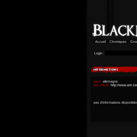
Accueil
Chroniques
Gro
Login :
pays
allemagne
site officiel
http://www.ant-z
pas d'informations disponible