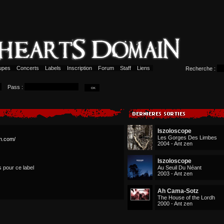
upes
Concerts
Labels
Inscription
Forum
Staff
Liens
Recherche :
Pass :
Iszoloscope
Les Gorges Des Limbes
en.com/
2004 - Ant zen
Iszoloscope
s pour ce label
Au Seuil Du Néant
2003 - Ant zen
Ah Cama-Sotz
The House of the Lordh
2000 - Ant zen