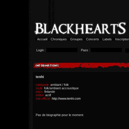
Accueil
Chroniques
Groupes
Concerts
Labels
Inscripti
Login :
Pass :
tenhi
catégorie
ambiant / folk
style
folk/ambiant accoustique
pays
finlande
statut
actif
site officiel
http://www.tenhi.com
Pas de biographie pour le moment