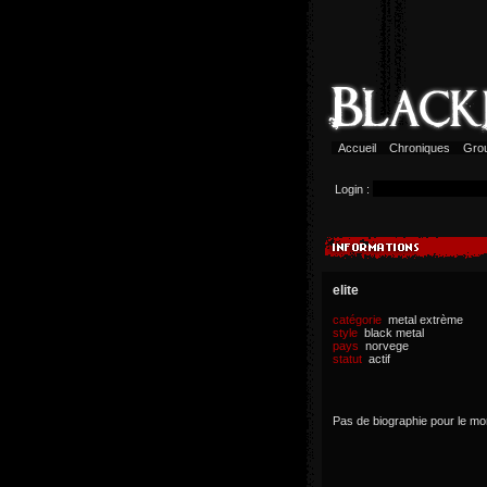
Accueil
Chroniques
Gro
Login :
elite
catégorie
metal extrème
style
black metal
pays
norvege
statut
actif
Pas de biographie pour le m