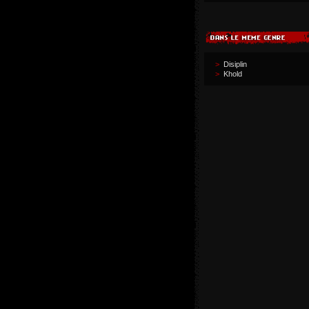
>
Disiplin
>
Khold