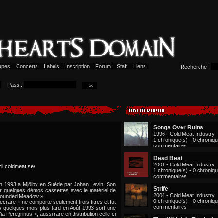
upes
Concerts
Labels
Inscription
Forum
Staff
Liens
Recherche :
Pass :
Songs Over Ruins
1996 - Cold Meat Industry
1 chronique(s) - 0 chroniq
commentaires
Dead Beat
2001 - Cold Meat Industry
rii.coldmeat.se/
1 chronique(s) - 0 chroniq
commentaires
 en 1993 a Mjölby en Suède par Johan Levin. Son
Strife
rtir quelques démos cassettes avec le matériel de
2004 - Cold Meat Industry
 Wounded Meadow »
0 chronique(s) - 0 chroniq
crare » ne comporte seulement trois titres et fût
commentaires
is quelques mois plus tard en Août 1993 sort une
ia Peregrinus », aussi rare en distribution celle-ci