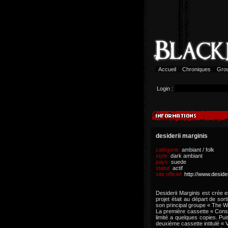
Accueil
Chroniques
Gro
Login :
desiderii marginis
catégorie
ambiant / folk
style
dark ambiant
pays
suede
statut
actif
site officiel
http://www.deside
Desiderii Marginis est crée
projet était au départ de so
son principal groupe « The
La première cassette « Conse
limité a quelques copies. Pu
deuxième cassette intitulé « V