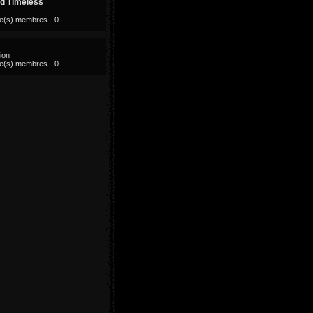
nd Timeless
ue(s) membres - 0
ion
ue(s) membres - 0