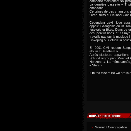
comporte maintenant six pist
La dernière cassette « Tript
chansons.
Certaines de ces chansons ap
Over Ruins sur le label Cold
Cependant Levin joue auss
appelé Galtagaldr où ils so
festivals et fêtes. Dans ce gr
des percussions et essaye
travaille pas sur la musique il
Linköping où il étudie la philosop
En 2001 CMI ressort Songs
album « Deadbeat ».
Après plusieurs apparitions 
Split cd regroupant Moan et
Horizons ». La même année,
« Strife »
« In the mist of life we are in 
>
Mournful Congregation