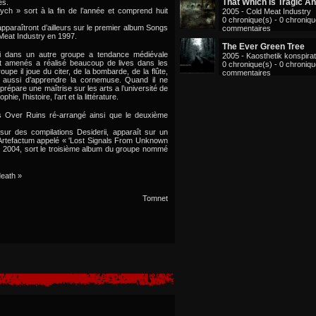
That Which Is Tragic A
es.
ych » sort à la fin de l’année et comprend huit
2005 - Cold Meat Industry
0 chronique(s) - 0 chroniq
paraîtront d’ailleurs sur le premier album Songs
commentaires
 Meat Industry en 1997.
The Ever Green Tree
i dans un autre groupe a tendance médiévale
2005 - Kaosthetik konspirat
nt amenés a réalisé beaucoup de lives dans les
0 chronique(s) - 0 chroniq
oupe il joue du citer, de la bombarde, de la flûte,
commentaires
 aussi d’apprendre la cornemuse. Quand il ne
 prépare une maîtrise sur les arts a l’université de
hie, l’histoire, l’art et la littérature.
 Over Ruins ré-arrangé ainsi que le deuxième
sur des compilations Desiderii, apparaît sur un
 Artefactum appelé « 'Lost Signals From Unknown
 2004, sort le troisième album du groupe nommé
death »
Tomnet